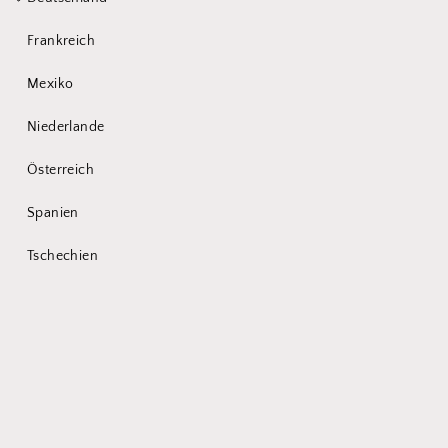
Subscribe to our
emails
Frankreich
Mexiko
Subscribe to our mailing list for insider news,
Niederlande
product launches, and more.
Österreich
E-Mail
Spanien
Tschechien
Subscribe to our
emails
Subscribe to our mailing list for insider news,
product launches, and more.