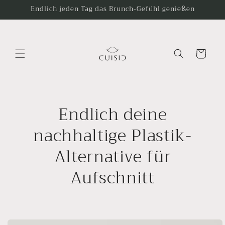
Gå til
Endlich jeden Tag das Brunch-Gefühl genießen
indhold
Indkøbskurv
Endlich deine
nachhaltige Plastik-
Alternative für
Aufschnitt
å til