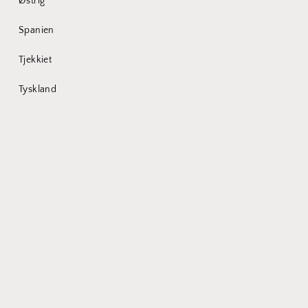
Østrig
Inklusive skatter.
Levering
beregnes ved betaling.
Spanien
Abdichtung
Tjekkiet
Silikon (geklebt)
Ohne Abdichtung
Tyskland
Teilen
Se komplette oplysninger
Was uns ausmacht
14-Tage ausprobieren
Unsicher ob der Präsentierteller dir gefällt?
Wir gewähren dir eine Probierphase und sind uns sicher,
dass du spätestens danach überzeugt bist