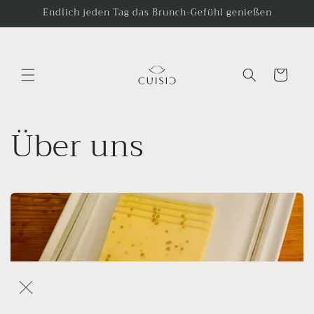
Gå til
Endlich jeden Tag das Brunch-Gefühl genießen
indhold
Indkøbskurv
Über uns