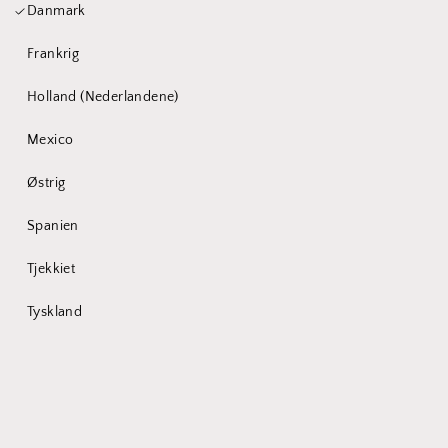
Danmark
Du bist ein wenig
Frankrig
zu früh hier
Holland (Nederlandene)
Mexico
Wir sind momentan noch in der
Østrig
Entwicklung des Produktes und pflegen
mehr Informationen in Zukunft nach.
Spanien
Habe bitte ein wenig Geduld.
Tjekkiet
Tyskland
In der Zwischenzeit:
Melde dich gerne zum Newsletter an und wir
informieren dich über alle Neuerungen.