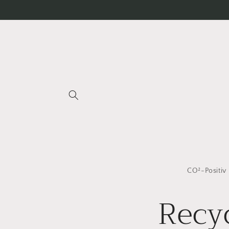
Gå til
indhold
CO²-Positiv
Recy