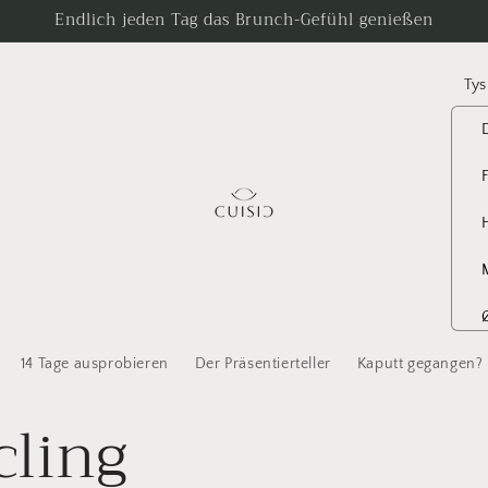
Endlich jeden Tag das Brunch-Gefühl genießen
L
a
n
d
/
o
m
r
å
14 Tage ausprobieren
Der Präsentierteller
Kaputt gegangen?
d
cling
e