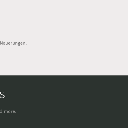
 Neuerungen.
s
nd more.