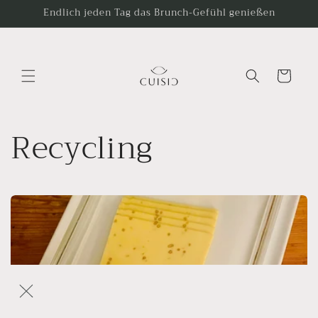
Ir
Endlich jeden Tag das Brunch-Gefühl genießen
directamente
al contenido
Carrito
Recycling