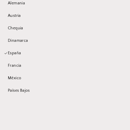
Alemania
Du bist ein wenig
Austria
zu früh hier
Chequia
Dinamarca
Wir sind momentan noch in der
España
Entwicklung des Produktes und pflegen
mehr Informationen in Zukunft nach.
Francia
Habe bitte ein wenig Geduld.
México
Países Bajos
In der Zwischenzeit:
Melde dich gerne zum Newsletter an und wir
informieren dich über alle Neuerungen.