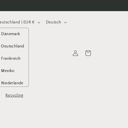
S
Deutschland | EUR €
Deutsch
p
Dänemark
r
a
Deutschland
Einloggen
Warenkorb
c
Frankreich
h
Mexiko
e
Niederlande
Österreich
Recycling
Spanien
Tschechien