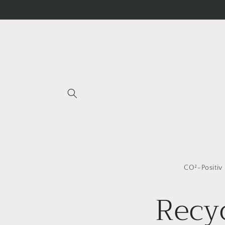
Direkt
zum
Inhalt
CO²-Positiv
Recy