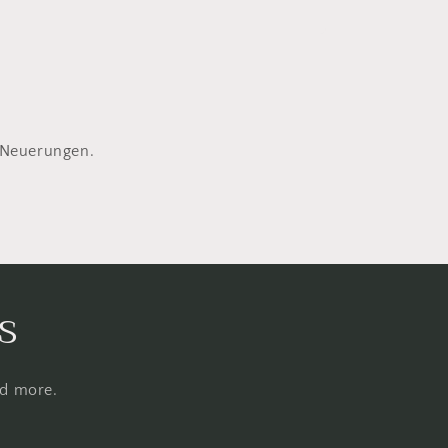
 Neuerungen.
s
nd more.