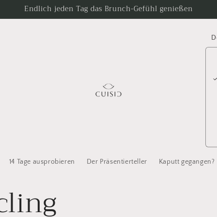
Endlich jeden Tag das Brunch-Gefühl genießen
L
a
n
d
/
R
e
g
i
14 Tage ausprobieren
Der Präsentierteller
Kaputt gegangen?
o
cling
n