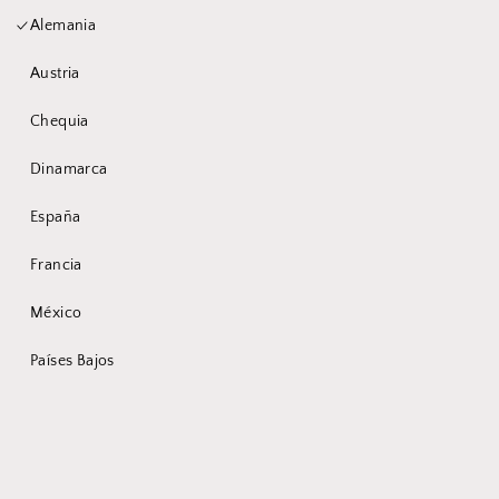
Alemania
Austria
Du bist ein wenig
Chequia
zu früh hier
Dinamarca
España
Wir sind momentan noch in der
Francia
Entwicklung des Produktes und pflegen
mehr Informationen in Zukunft nach.
México
Habe bitte ein wenig Geduld.
Países Bajos
In der Zwischenzeit: