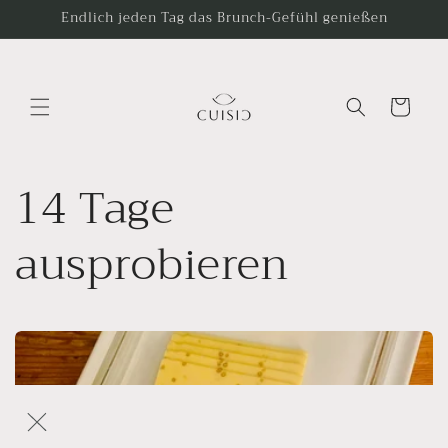
Ir
Endlich jeden Tag das Brunch-Gefühl genießen
directamente
al contenido
Carrito
14 Tage
ausprobieren