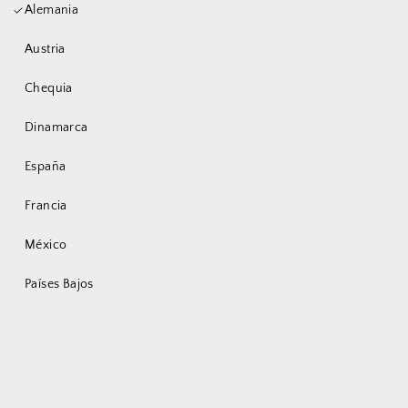
Alemania
Du bist ein wenig
Austria
zu früh hier
Chequia
Dinamarca
Wir sind momentan noch in der
España
Entwicklung des Produktes und pflegen
mehr Informationen in Zukunft nach.
Francia
Habe bitte ein wenig Geduld.
México
Países Bajos
In der Zwischenzeit:
Melde dich gerne zum Newsletter an und wir
informieren dich über alle Neuerungen.