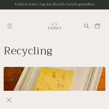
Ir
Endlich jeden Tag das Brunch-Gefühl genießen
directamente
al contenido
Carrito
Recycling